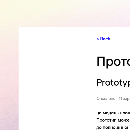
< Back
Прот
Prototy
Оновлено
11 ве
це модель проду
Прототип може 
до повноцінної 