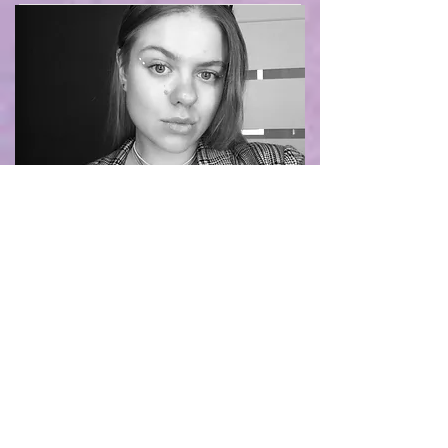
Дарʼя Шувалова
UX Researcher
UX дослідження, Кар'єрна порада,
Аналітика кількісних та якісних
досліджень
4+ роки
Донат
Детальніше