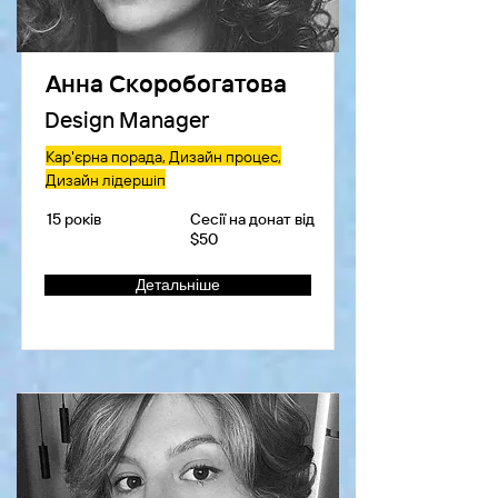
Анна Скоробогатова
Design Manager
Кар'єрна порада, Дизайн процес,
Дизайн лідершіп
15 років
Сесії на донат від
$50
Детальніше