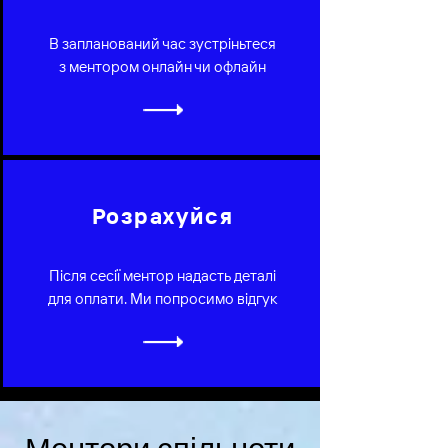
В запланований час зустріньтеся
з ментором онлайн чи офлайн
Розрахуйся
Після сесії ментор надасть деталі
для оплати. Ми попросимо відгук