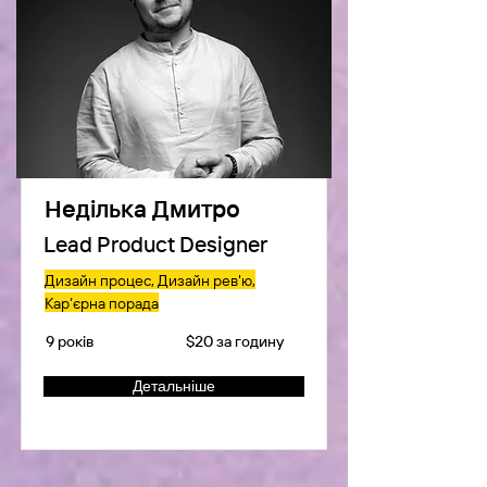
Неділька Дмитро
Lead Product Designer
Дизайн процес, Дизайн рев'ю,
Кар’єрна порада
9 років
$20 за годину
Детальніше