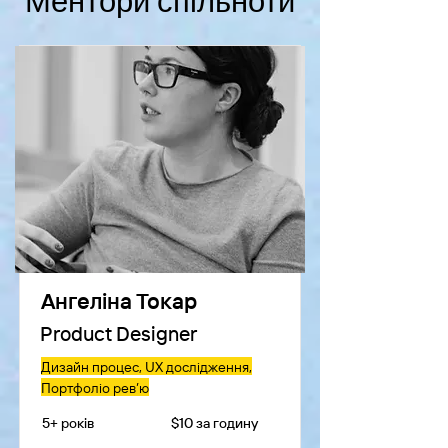
Ментори спільноти
Ангеліна Токар
Product Designer
Дизайн процес, UX дослідження,
Портфоліо рев’ю
5+ років
$10 за годину