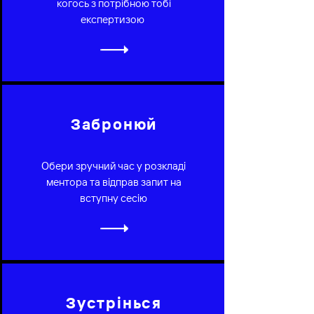
когось з потрібною тобі
експертизою
Забронюй
Обери зручний час у розкладі
ментора та відправ запит на
вступну сесію
Зустрінься