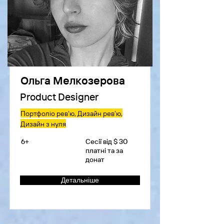
Ольга Мелкозерова
Product Designer
Портфоліо рев'ю, Дизайн рев'ю,
Дизайн з нуля
6+
Сесії від $ 30
платні та за
донат
Детальніше