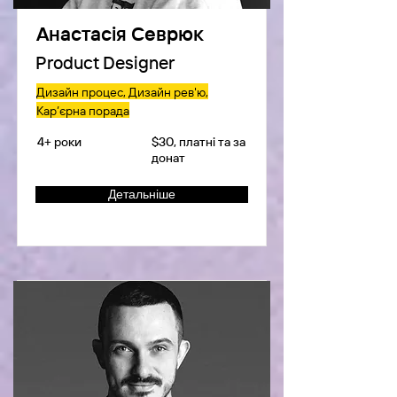
Анастасія Севрюк
Product Designer
Дизайн процес, Дизайн рев'ю,
Кар’єрна порада
4+ роки
$30, платні та за
донат
Детальніше