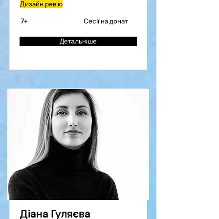
Дизайн рев'ю
7+
Сесії на донат
Детальніше
Діана Гуляєва