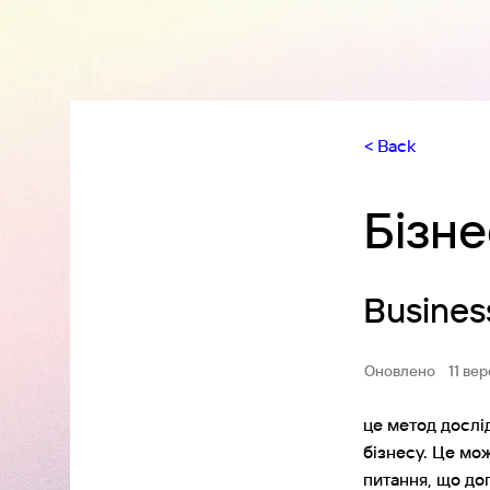
< Back
Бізне
Busines
Оновлено
11 ве
це метод дослі
бізнесу. Це мож
питання, що до