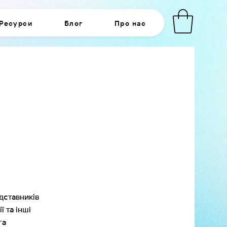
Ресурси
Блог
Про нас
дставників
ї та інші
га