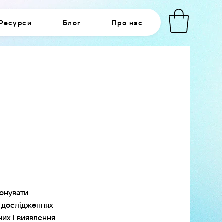
Ресурси
Блог
Про нас
конувати
У дослідженнях
них і виявлення