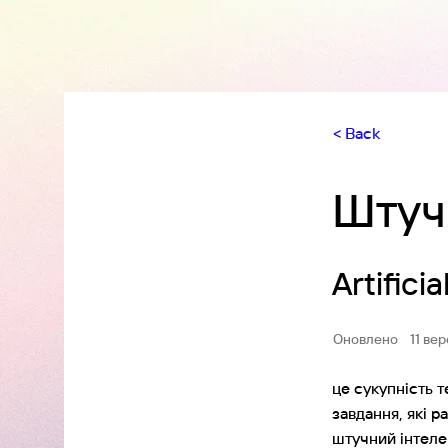
< Back
Штуч
Artifici
Оновлено
11 ве
це сукупність 
завдання, які р
штучний інтеле