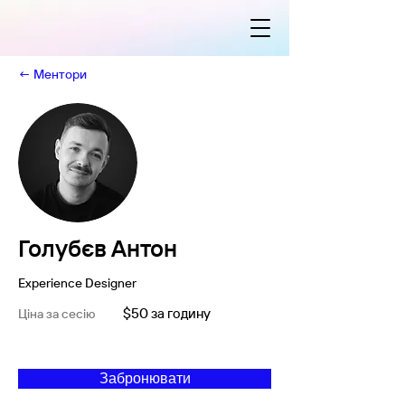
← Ментори
Голубєв Антон
Experience Designer
$50 за годину
Ціна за сесію
Забронювати