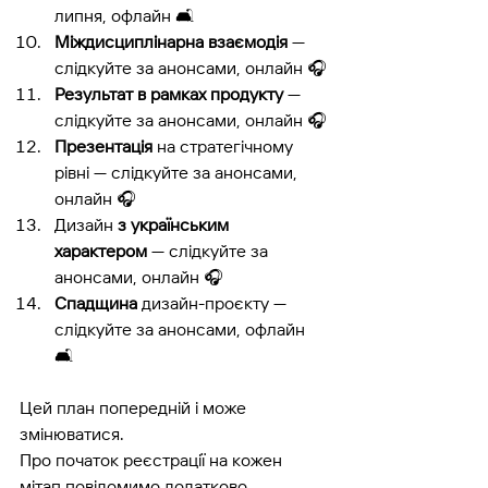
липня, офлайн 
🛋️ 
Міждисциплінарна взаємодія
 — 
слідкуйте за анонсами, онлайн 
🎧
Результат в рамках продукту
 — 
слідкуйте за анонсами, онлайн 
🎧
Презентація
 на стратегічному 
рівні — слідкуйте за анонсами, 
онлайн 
🎧
Дизайн 
з українським 
характером
 — 
слідкуйте за 
анонсами, онлайн 
🎧
Спадщина
 дизайн-проєкту — 
слідкуйте за анонсами, офлайн 
🛋️ 
Цей план попередній і може 
змінюватися.
Про початок реєстрації на кожен 
мітап повідомимо додатково.