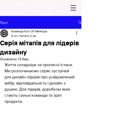
Пост
Команда Kyiv UX Meetups
5 січ.
Читати 2 хв
Серія мітапів для лідерів
дизайну
Оновлено:
13 бер.
Життя складніше за прописні істини. 
Ми розпочинаємо серію зустрічей 
для дизайн-лідерів про усвідомлений 
вибір, відповідальність і дизайн з 
душею. Для лідерів, доробком яких 
стають сильні команди та зрілі 
продукти.