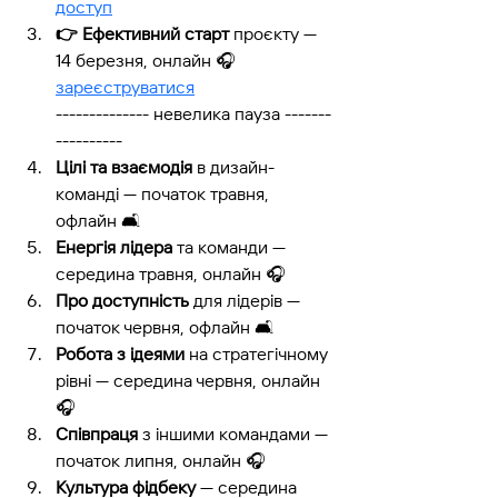
доступ
👉 Ефективний старт
 проєкту — 
14 березня, онлайн 
🎧 
зареєструватися
-------------- невелика пауза -------
---------- 
Цілі та взаємодія
 в дизайн-
команді — початок травня, 
офлайн 
🛋️
Енергія лідера
 та команди — 
середина травня, онлайн 
🎧 
Про доступність 
для лідерів — 
початок червня, офлайн 
🛋️ 
Робота з ідеями
 на стратегічному 
рівні — середина червня, онлайн 
🎧 
Співпраця 
з іншими командами — 
початок липня, онлайн 
🎧 
Культура фідбеку
 — середина 