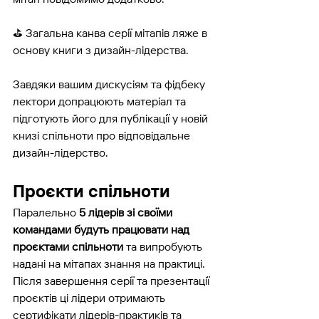
⛳️ Загальна канва серії мітапів ляже в 
основу книги з дизайн-лідерства.
Завдяки вашим дискусіям та фідбеку 
лектори допрацюють матеріал та 
підготують його для публікації у новій 
книзі спільноти про відповідальне 
дизайн-лідерство.
Проєкти спільноти 
Паралельно 
5 лідерів зі своїми 
командами будуть працювати над 
проєктами спільноти
 та випробують 
надані на мітапах знання на практиці. 
Після завершення серії та презентації 
проєктів ці лідери отримають 
сертифікати лідерів-практиків та 