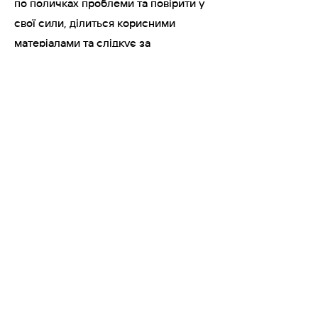
по поличках проблеми та повірити у
свої сили, ділиться корисними
матеріалами та слідкує за
пріоритетом при вирішенні завдань.
Стає зрозуміло, на чому тримати
фокус. Я рада, що звернулася до неї
:)
👩 Досвідчений ментор. Чітко
пояснила де є прогалини, дала
поради та додатковий матеріал. Все
сподобалось. Дякую)
👩🏻‍💻 Крістіна легка в спілкуванні,
постійно мене курує, дає класні
матеріали, домашні завдання та