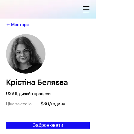
← Ментори
Крістіна Беляєва
UX/UI, дизайн процеси
$30/годину
Ціна за сесію
Забронювати