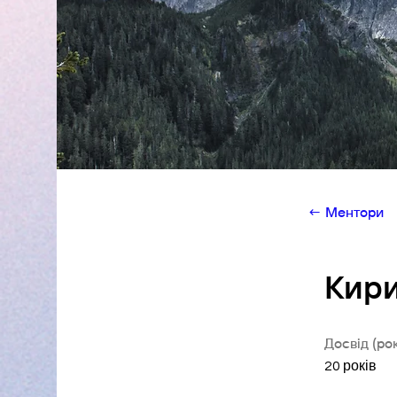
← Ментори
Кири
About
Досвід (рок
20 років