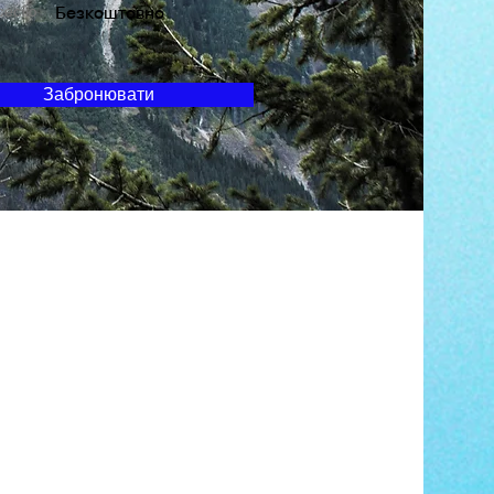
 сесію
Безкоштовно
Забронювати