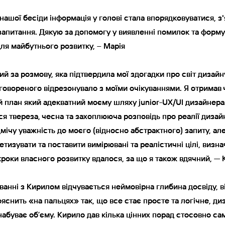
я нашої бесіди інформація у голові стала впорядковуватися, з
я нашої бесіди інформація у голові стала впорядковуватися, з
запитання. Дякую за допомогу у виявленні помилок та форму
запитання. Дякую за допомогу у виявленні помилок та форму
ля майбутнього розвитку, – Марія
ля майбутнього розвитку, – Марія
чний за розмову, яка підтвердила мої здогадки про світ дизай
чний за розмову, яка підтвердила мої здогадки про світ дизай
говореного відрезонувало з моїми очікуваннями. Я отримав
говореного відрезонувало з моїми очікуваннями. Я отримав
 план який адекватний моєму шляху junior-UX/UI дизайнера
 план який адекватний моєму шляху junior-UX/UI дизайнера
я твереза, чесна та захоплююча розповідь про реалії дизай
я твереза, чесна та захоплююча розповідь про реалії дизай
мічу уважність до моєго (відносно абстрактного) запиту, ал
мічу уважність до моєго (відносно абстрактного) запиту, ал
етизувати та поставити вимірювані та реалістичні цілі, визн
етизувати та поставити вимірювані та реалістичні цілі, визн
кроки власного розвитку вдалося, за що я також вдячний, —
кроки власного розвитку вдалося, за що я також вдячний, —
уванні з Кирилом відчувається неймовірна глибина досвіду, в
уванні з Кирилом відчувається неймовірна глибина досвіду, в
яснить «на пальцях» так, що все стає просте та логічне, ди
яснить «на пальцях» так, що все стає просте та логічне, ди
абуває обʼєму. Кирило дав кілька цінних порад стосовно са
абуває обʼєму. Кирило дав кілька цінних порад стосовно са