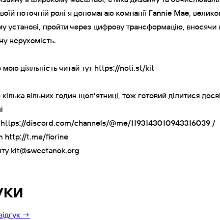
своїй поточній ролі я допомагаю компанії Fannie Mae, велик
у установі, пройти через цифрову трансформацію, вносячи 
ну нерухомість.
 мою діяльність читай тут
https://noti.st/kit
 кілька вільних годин щоп'ятниці, тож готовий ділитися досв
і
d
https://discord.com/channels/@me/1193143010943316039
/
am
http://t.me/fiorine
шту
kit@sweetanok.org
уки
відгук →