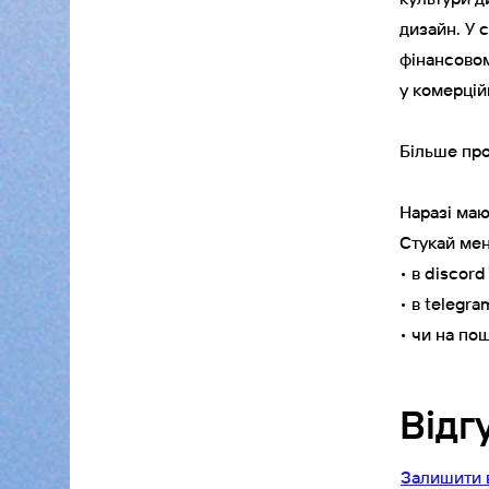
дизайн. У 
фінансовом
у комерцій
Більше про
Наразі маю
Стукай мен
• в discor
• в telegr
• чи на по
Відг
Залишити 