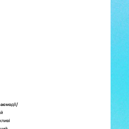
аємодії/
ей
жливі
ьний