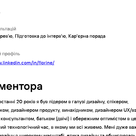
e
льтацій
рев’ю, Підготовка до інтерв'ю, Кар'єрна порада
й профіль
.linkedin.com/in/fiorine/
ментора
останні 20 років я був лідером в галузі дизайну, спікером,
ом, дизайнером продукту, винахідником, дизайнером UX/вз
 консультантом, батьком (двічі) і обережним оптимістом в ц
й технологічний час, в якому ми всі живемо. Мені дуже ва
изайну в широкому масштабі, етика дизайну та обчислювал