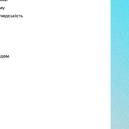
ому
людськість
ідом.