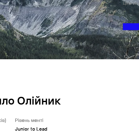
Ціна за
ло Олійник
 the Course
ів)
Рівень менті
Junior to Lead