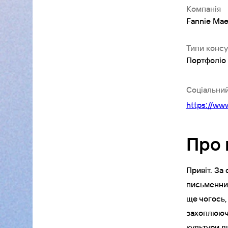
Компанія
Fannie Ma
Типи консу
Портфоліо 
Соціальни
https://www
Про 
Привіт. За 
письменник
ще чогось,
захоплюючи
культури д