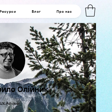
Ресурси
Блог
Про нас
рило Олійник
 UX Advisor