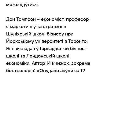
може здутися.
Дон Томпсон – економіст, професор
з маркетингу та стратегії в
Шуліхській школі бізнесу при
Йоркському університеті в Торонто.
Він викладав у Гарвардській бізнес-
школі та Лондонській школі
економіки. Автор 14 книжок, зокрема
бестселерів: «Опудало акули за 12
мільйонів доларів: цікава економіка
сучасного мистецтва» (2010) та
«Супермодель і коробка “Брілло”:
особлива економіка сучасного
мистецтва» (2014).
https://www.arthuss.com.ua/shop/tho
mson-orange-dog