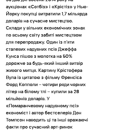
аукціонах «Сотбіз» і «Крістіз» у Нью-
Йорку покупці витратили 1,7 мільярда
доларів на сучасне мистецтво.
Склади у вільних економічних зонах
по всьому світу забиті мистецтвом
для перепродажу. Один із п’яти
сталевих надувних псів Джеффа
Кунса пішов з молотка на 50%
дорожче за будь-який інший витвір
живого митця. Картину Крістофера
Вула із цитатою з фільму Френсіса
Форд Копполи – чотири ряди чорних
літер на білому тлі – купили за 28
мільйонів доларів. У
«Помаранчевому надувному псі»
економіст і автор бестселерів Дон
Томпсон наводить ці та інші вражаючі
факти про сучасний арт-ринок