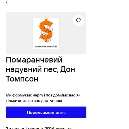
Помаранчевий
надувний пес, Дон
Томпсон
Ми формуємо чергу і повідомимо вас як
тільки книга стане доступною
Передзамовлення
За два дні восени 2014 року на