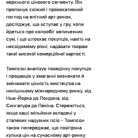
верхнього цінового сегменту. Він
пропонує свіжий і провокативний
погляд на елітний арт-ринок,
досліджує, що вступає у гру, коли
йдеться про колообіг величезних
сум, і що штовхає покупців, навіть на
несвідомому рівні, надавати творам
такої високої комерційної вартості.
Томпсон аналізує поведінку покупців
і продавців у змаганні визначати й
змінювати цінність мистецтва на
нинішньому міжнародному ринку, від
Нью-Йорка до Лондона, від
Сингапура до Пекіна. Стережіться,
якщо ваші мільйони вкладені у
сталевих надувних псів – Томпсон
також попереджає, що повітряна
кулька цін на сучасному арт-ринку