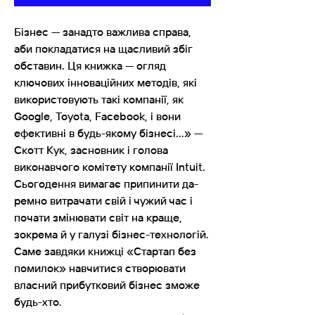
Бізнес — занадто важлива справа,
аби покладатися на щасливий збіг
обставин. Ця книжка — огляд
ключових інно­ваційних методів, які
використовують такі компанії, як
Google, Toyota, Facebook, і вони
ефективні в будь-якому бізнесі...» —
Скотт Кук, засновник і голова
виконавчого комітету компанії Intuit.
Сьогодення вимагає припинити да­
ремно витрачати свій і чужий час і
почати змінювати світ на краще,
зокрема й у галузі бізнес-технологій.
Саме завдяки книжці «Стартап без
помилок» навчитися ство­рювати
власний прибутковий бізнес зможе
будь-хто.