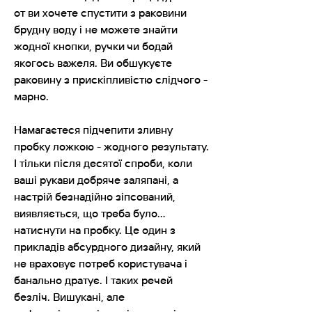
от ви хочете спустити з раковини
брудну воду і не можете знайти
жодної кнопки, ручки чи бодай
якогось важеля. Ви обшукуєте
раковину з прискіпливістю слідчого -
марно.
Намагаєтеся підчепити зливну
пробку ложкою - жодного результату.
І тільки після десятої спроби, коли
ваші рукави добряче заляпані, а
настрій безнадійно зіпсований,
виявляється, що треба було…
натиснути на пробку. Це один з
прикладів абсурдного дизайну, який
не враховує потреб користувача і
банально дратує. І таких речей
безліч. Вишукані, але