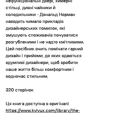
нефункціональні двері, химерні
стільці, дивні чайники й
холодильники - Дональд Норман
наводить чимало прикладів
дизайнерських помилок, які
змушують споживачів почуватися
розгубленими і не надто кмітливими.
Цей посібник вчить помічати гарний
дизайн і прийоми, до яких вдаються
вдумливі дизайнери, щоб зробити
наше життя більш комфортним і
водночас стильним.
320 сторінок
Ця книга доступна в оригіналі
https://www.kyivux.com/library/the-
design-of-everyday-things-donald-a-
norman