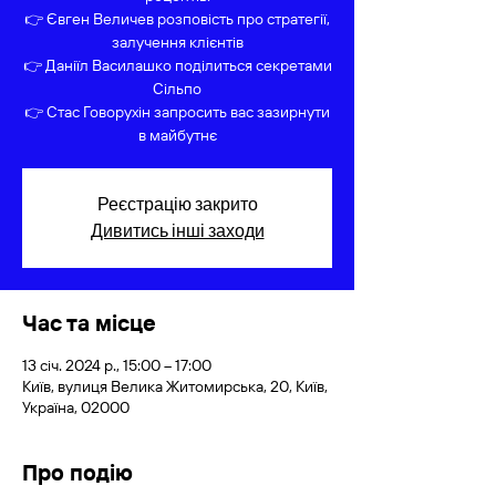
👉 Євген Величев розповість про стратегії,
залучення клієнтів
👉 Даніїл Василашко поділиться секретами
Сільпо
👉 Стас Говорухін запросить вас зазирнути
в майбутнє
Реєстрацію закрито
Дивитись інші заходи
Час та місце
13 січ. 2024 р., 15:00 – 17:00
Київ, вулиця Велика Житомирська, 20, Київ,
Україна, 02000
Про подію