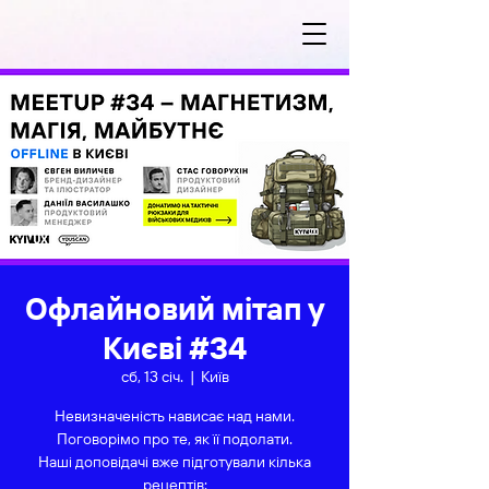
Офлайновий мітап у
Києві #34
сб, 13 січ.
  |  
Київ
Невизначеність нависає над нами.
Поговорімо про те, як її подолати.
Наші доповідачі вже підготували кілька
рецептів: