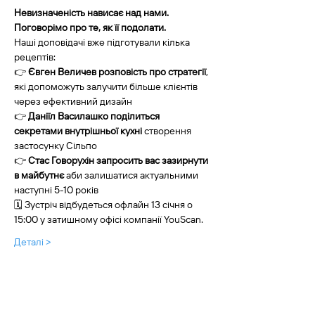
Невизначеність нависає над нами. 
Поговорімо про те, як її подолати.
Наші доповідачі вже підготували кілька 
рецептів:
👉 
Євген Величев розповість про стратегії
, 
які допоможуть залучити більше клієнтів 
через ефективний дизайн
👉 
Даніїл Василашко поділиться 
секретами внутрішньої кухні
 створення 
застосунку Сільпо
👉 
Стас Говорухін запросить вас зазирнути 
в майбутнє
 аби залишатися актуальними 
наступні 5-10 років
🗓 Зустріч відбудеться офлайн 13 січня о 
15:00 у затишному офісі компанії YouScan.
Деталі >