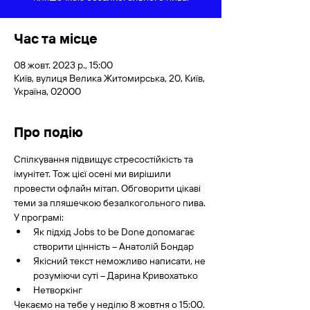
Час та місце
08 жовт. 2023 р., 15:00
Київ, вулиця Велика Житомирська, 20, Київ,
Україна, 02000
Про подію
Спілкування підвищує стресостійкість та 
імунітет. Тож цієї осені ми вирішили 
провести офлайн мітап. Обговорити цікаві 
теми за пляшечкою безалкогольного пива.
У програмі:
Як підхід Jobs to be Done допомагає 
створити цінність – Анатолій Бондар
Якісний текст неможливо написати, не 
розуміючи суті – Дарина Кривохатько
Нетворкінг
Чекаємо на тебе у неділю 8 жовтня о 15:00. 