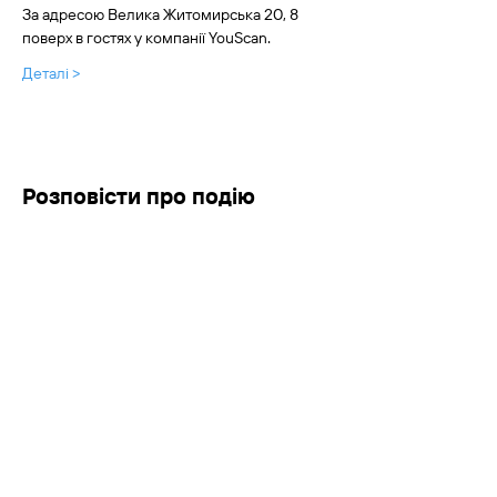
За адресою Велика Житомирська 20, 8 
поверх в гостях у компанії YouScan.
Деталі >
Розповісти про подію
Copyright @2019 - 2026.
KyivUX Design
Community
Proudly created with
Wix.com