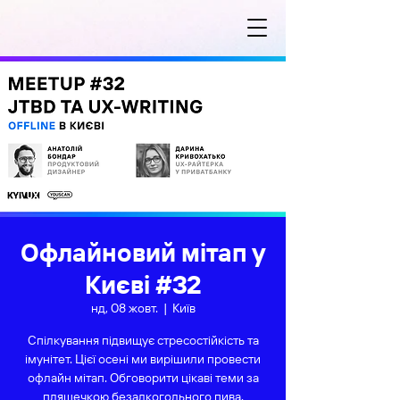
Офлайновий мітап у
Києві #32
нд, 08 жовт.
  |  
Київ
Спілкування підвищує стресостійкість та
імунітет. Цієї осені ми вирішили провести
офлайн мітап. Обговорити цікаві теми за
пляшечкою безалкогольного пива.