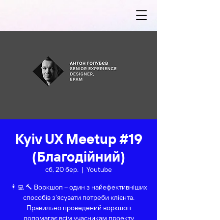
Kyiv UX Meetup #19
(Благодійний)
сб, 20 бер.
  |  
Youtube
👨‍💻 🔨 Воркшоп – один з найефективніших
способів з'ясувати потреби клієнта.
Правильно проведений воркшоп
допомагає всім учасникам проекту