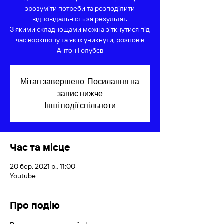
зрозуміти потреби та розподілити
відповідальність за результат.
З якими складнощами можна зіткнутися під
час воркшопу та як їх уникнути, розповів
Антон Голубєв
Мітап завершено. Посилання на
запис нижче
Інші події спільноти
Час та місце
20 бер. 2021 р., 11:00
Youtube
Про подію