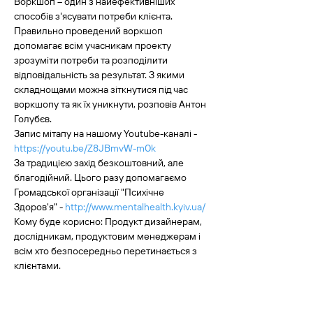
Воркшоп – один з найефективніших 
способів з'ясувати потреби клієнта. 
Правильно проведений воркшоп 
допомагає всім учасникам проекту 
зрозуміти потреби та розподілити 
відповідальність за результат. З якими 
складнощами можна зіткнутися під час 
воркшопу та як їх уникнути, розповів Антон 
Голубєв.
Запис мітапу на нашому Youtube-каналі - 
https://youtu.be/Z8JBmvW-m0k
За традицією захід безкоштовний, але 
благодійний. Цього разу допомагаємо 
Громадської організації "Психічне 
Здоров'я" - 
http://www.mentalhealth.kyiv.ua/
Кому буде корисно: Продукт дизайнерам, 
дослідникам, продуктовим менеджерам і 
всім хто безпосередньо перетинається з 
клієнтами.
Розповісти про подію