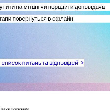
упити на мітапі чи порадити доповідача
тапи повернуться в офлайн
список питань та відповідей
Design Community