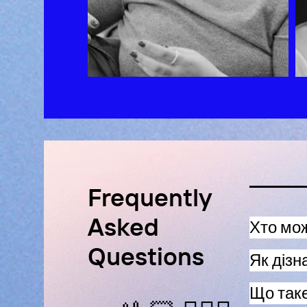
Frequently
Asked
Хто мож
Questions
Як дізн
Що так