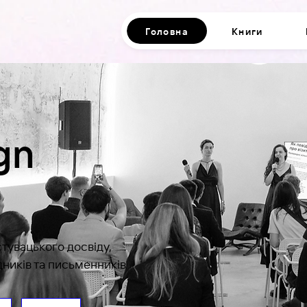
Головна
Книги
gn
тувацького досвіду,
дників та письменників