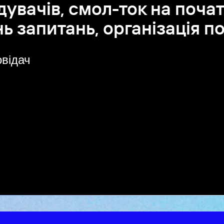
ідувачів, смол-ток на почат
нь запитань, організація по
відач