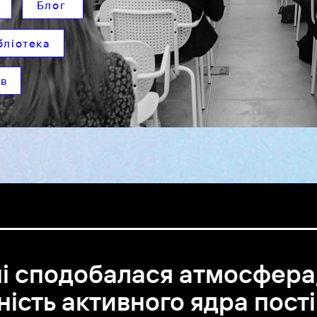
Блог
бліотека
ів
і сподобалася атмосфера
ність активного ядра пост