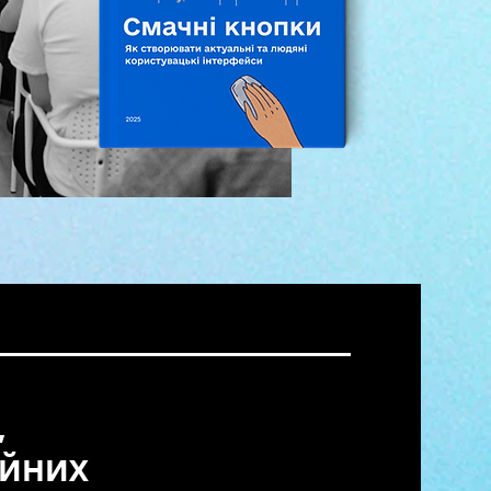
,
ійних