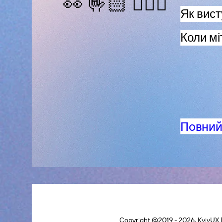
👀 🤟🏻 🙋🏼‍♂️
Як вист
Коли мі
Повний 
Copyright @2019 - 2026.
KyivUX 