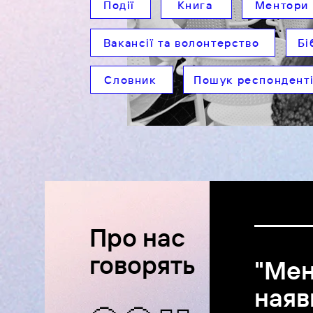
Події
Книга
Ментори
Вакансії та волонтерство
Бі
Словник
Пошук респондент
Про нас
говорять
"Мен
наяв