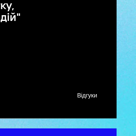
ку,
дій"
Відгуки