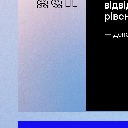
🤗 🤔 ✌🏻
відв
ріве
— Допо