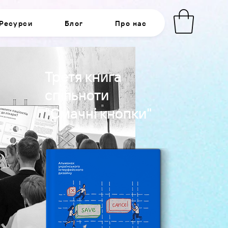
Ресурси
Блог
Про нас
Третя книга
спільноти
"Смачні кнопки"