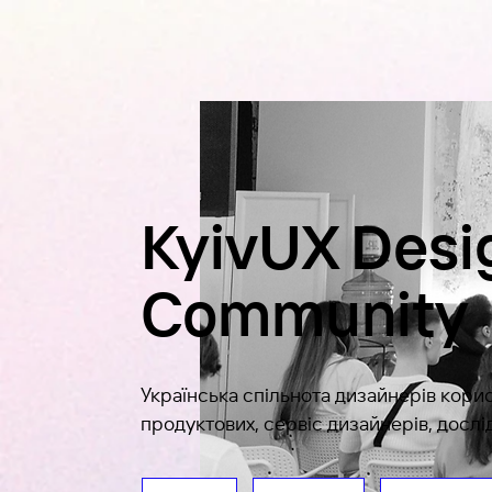
KyivUX Desi
Community
Українська спільнота дизайнерів корис
продуктових, сервіс дизайнерів, дослі