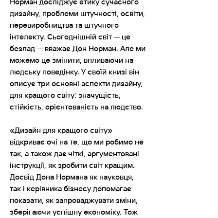
Норман досліджує етику сучасного
дизайну, проблеми штучності, освіти,
перевиробництва та штучного
інтелекту. Сьогоднішній світ — це
безлад — вважає Дон Норман. Але ми
можемо це змінити, впливаючи на
людську поведінку. У своїй книзі він
описує три основні аспекти дизайну,
для кращого світу: значущість,
стійкість, орієнтованість на людство.
«Дизайн для кращого світу»
відкриває очі на те, що ми робимо не
так, а також дає чіткі, аргументовані
інструкції, як зробити світ кращим.
Досвід Дона Нормана як науковця,
так і керівника бізнесу допомагає
показати, як запроваджувати зміни,
зберігаючи успішну економіку. Тож