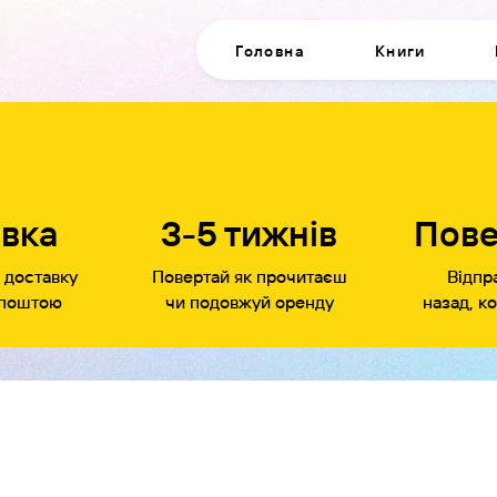
Головна
Книги
вка
3-5 тижнів
Пов
 доставку
Повертай як прочитаєш
Відпр
 поштою
чи подовжуй оренду
назад, к