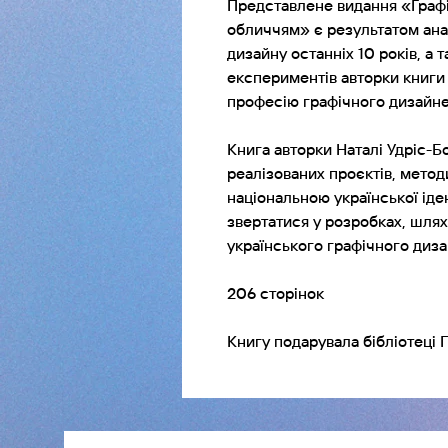
Представлене видання «Графі
обличчям» є результатом ана
дизайну останніх 10 років, а
експериментів авторки книги 
професію графічного дизайне
Книга авторки Наталі Удріс-Б
реалізованих проєктів, метод
національною української іде
звертатися у розробках, шлях
українського графічного диза
206 сторінок
Книгу подарувала бібліотеці 