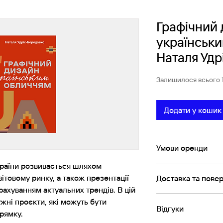
Графічний 
українськи
Наталя Удр
Залишилося всього 
Додати у кошик
Умови оренди
країни розвивається шляхом
Книга орендуєтьс
ітовому ринку, а також презентації
Доставка та пове
Відлік трьох тиж
урахуванням актуальних трендів. В цій
прибуття книги д
Доставка здійсн
Пошти. Час на до
ужні проєкти, які можуть бути
Відгуки
по всій території 
За 3 дні до кінця
рямку.
Послуги доставки 
ми надішлемо на