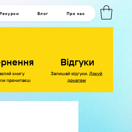
Ресурси
Блог
Про нас
ернення
Відгуки
авляй книгу
Залишай відгуки.
Дякуй
оли прочитаєш
донатом