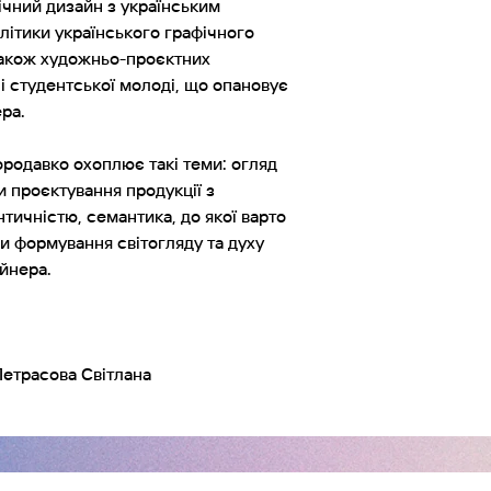
чний дизайн з українським
Залишити відгук
отриманні та при
продублюємо дані
літики українського графічного
Дані для зворотно
Будемо дуже вдяч
 також художньо-проєктних
упаковці книги, а
ти повернешся н
і студентської молоді, що опановує
рецензію на неї 
ра.
ородавко охоплює такі теми: огляд
и проєктування продукції з
нтичністю, семантика, до якої варто
и формування світогляду та духу
йнера.
Петрасова Світлана