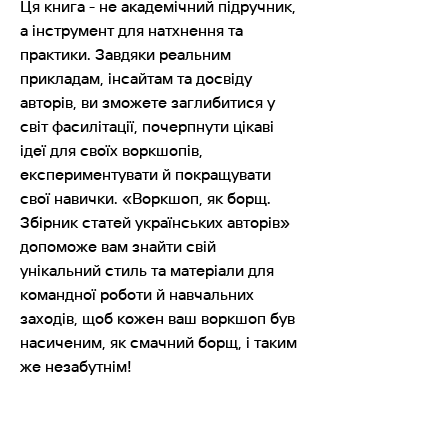
Ця книга - не академічний підручник,
а інструмент для натхнення та
практики. Завдяки реальним
прикладам, інсайтам та досвіду
авторів, ви зможете заглибитися у
світ фасилітації, почерпнути цікаві
ідеї для своїх воркшопів,
експериментувати й покращувати
свої навички. «Воркшоп, як борщ.
Збірник статей українських авторів»
допоможе вам знайти свій
унікальний стиль та матеріали для
командної роботи й навчальних
заходів, щоб кожен ваш воркшоп був
насиченим, як смачний борщ, і таким
же незабутнім!
140 сторінок